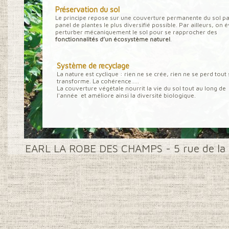
nutritionnelles et gusta
Préservation du sol
Le principe repose sur une couverture permanente du sol pa
panel de plantes le plus diversifié possible. Par ailleurs, on é
empreinte positive sur l
perturber mécaniquement le sol pour se rapprocher des
fonctionnalités d’un écosystème naturel
.
de conservation, l’agric
pratiques pour nourrir l
Système de recyclage
La nature est cyclique : rien ne se crée, rien ne se perd tout
nourrir la plante. En voic
transforme. La cohérence.....
La couverture végétale nourrit la vie du sol tout au long de
l'année et améliore ainsi la diversité biologique.
EARL LA ROBE DES CHAMPS - 5 rue de la 
GUIPAVAS -
CONTACT